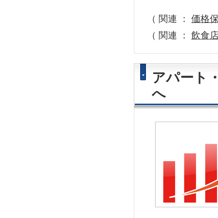
（ 関連 ：
価格
（ 関連 ：
飲食
アパート
へ