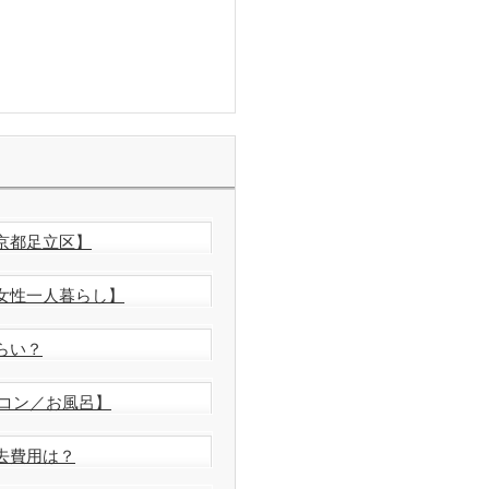
京都足立区】
女性一人暮らし】
らい？
コン／お風呂】
去費用は？