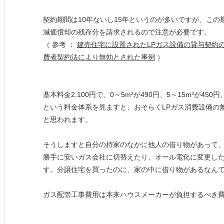
契約期間は10年ないし15年というのが多いですが、この
減価償却の残存分を請求されるので注意が必要です。
（ 参考 ：
建売住宅に設置されたLPガス設備の貸与契約
費者契約法により無効とされた事例
）
基本料金2,100円で、0～5m³が490円、5～15m³が450円
という料金体系を見ますと、おそらくLPガス消費設備の
と思われます。
そうしますと自分の持家のなかに他人の借り物があって
勝手に安いガス会社に切替えたり、オール電化に変更し
す。分譲住宅を買ったのに、家の中に借り物があるなん
ガス配管工事費用は本来ハウスメーカーが負担するべき