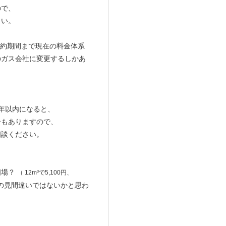
ので、
さい。
契約期間まで現在の料金体系
のガス会社に変更するしかあ
年以内になると、
合もありますので、
相談ください。
相場？
（ 12m³で5,100円、
の見間違いではないかと思わ