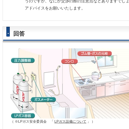
うのですが、なにか交渉の際の注意点などありますでし
アドバイスをお願いいたします。
回答
（ ※LPガス安全委員会 「
LPガス設備について
」 ）