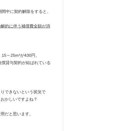
期間中に契約解除をすると、
の解約に伴う補償費全額が消
、15～25m³が430円、
無償貸与契約が結ばれている
、
たりできないという状況で
ておかしいですよね？
費用だと思います。